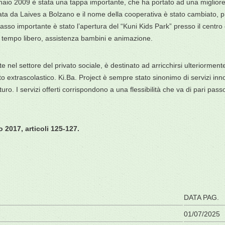
aio 2009 è stata una tappa importante, che ha portato ad una migliore or
ata da Laives a Bolzano e il nome della cooperativa è stato cambiato, pri
 passo importante è stato l’apertura del “Kuni Kids Park” presso il centr
ore tempo libero, assistenza bambini e animazione.
e nel settore del privato sociale, è destinato ad arricchirsi ulteriormente
 extrascolastico. Ki.Ba. Project è sempre stato sinonimo di servizi inno
uturo. I servizi offerti corrispondono a una flessibilità che va di pari p
 2017, articoli 125-127.
DATA PAG.
01/07/2025