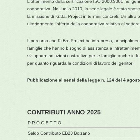
L'ottenimento della certificazione ISO 2008:9001 nel genn
cooperativa. Nel luglio 2010, la sede legale è stata spost
la missione di Ki.Ba. Project in termini concreti. Un altro
ulteriormente l’offerta della cooperativa relativa al sett
Il percorso che Ki.Ba. Project ha intrapreso, principalment
famiglie che hanno bisogno di assistenza e intrattenimento
sviluppare soluzioni costruttive per le famiglie anche in f
per quanto riguarda le condizioni di lavoro dei genitori.
Pubblicazione ai sensi della legge n. 124 del 4 agosto
CONTRIBUTI ANNO 2025
P R O G E T T O
Saldo Contributo EB23 Bolzano