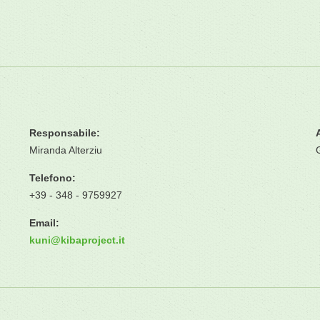
Responsabile:
Miranda Alterziu
Telefono:
+39 - 348 - 9759927
Email:
kuni
@
kibaproject.it