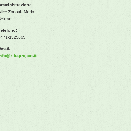
Amministrazione:
Alice Zanotti- Maria
Beltrami
Telefono:
0471-1925669
Email:
info
@
kibaproject.it