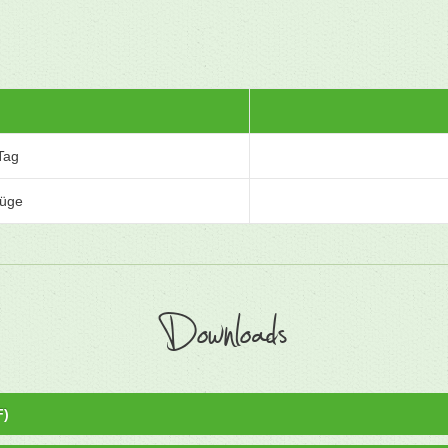
Tag
lüge
Downloads
F)