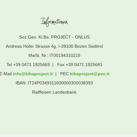
Informationen
Soz.Gen. Ki.Ba. PROJECT - ONLUS
Andreas Hofer Strasse 4g, I-39100 Bozen Südtirol
MwSt. Nr.: IT00194310215
Tel +39 0471 1925669 | Fax +39 0471 1925681
E-Mail
info
@
kibaproject.it
| PEC
kibaproject
@
pec.it
IBAN: IT24P0349311600000300038393
Raiffeisen Landesbank