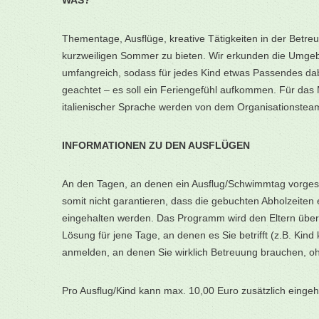
Thementage, Ausflüge, kreative Tätigkeiten in der Betr
kurzweiligen Sommer zu bieten. Wir erkunden die Umgebung 
umfangreich, sodass für jedes Kind etwas Passendes dab
geachtet – es soll ein Feriengefühl aufkommen. Für das
italienischer Sprache werden von dem Organisationsteam
INFORMATIONEN ZU DEN AUSFLÜGEN
An den Tagen, an denen ein Ausflug/Schwimmtag vorgesehe
somit nicht garantieren, dass die gebuchten Abholzeiten 
eingehalten werden. Das Programm wird den Eltern über e
Lösung für jene Tage, an denen es Sie betrifft (z.B. Kind
anmelden, an denen Sie wirklich Betreuung brauchen, o
Pro Ausflug/Kind kann max. 10,00 Euro zusätzlich einge