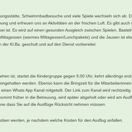
euungsstätte, Schwimmbadbesuche und viele Spiele wechseln sich ab. 
und erfreuen uns an Aktivitäten an der frischen Luft. Es gibt auch viel
ei ist. Es wird auf einen gesunden Ausgleich zwischen Spielen, Baste
 Mittagessen (warmes Mittagessen/Lunchpakete) und die Jausen ist eb
 der Ki.Ba. geschult und auf den Dienst vorbereitet.
n ist, startet die Kindergruppe gegen 9,00 Uhr, kehrt allerdings ers
eingehalten werden. Ebenso kann die Bringzeit für die Mitarbeiterinnen
inen Whats App Kanal mitgeteilt. Der Link zum Kanal wird rechtzeitig m
 kommt früher in die Betreuung, wird später abgeholt oder wird am Ausf
hne dass Sie auf die Ausflüge Rücksicht nehmen müssen.
hoben werden, je nachdem welche Kosten für den Ausflug anfallen.